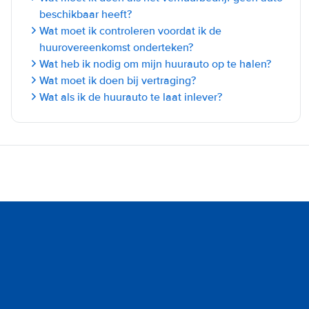
beschikbaar heeft?
Wat moet ik controleren voordat ik de
huurovereenkomst onderteken?
Wat heb ik nodig om mijn huurauto op te halen?
Wat moet ik doen bij vertraging?
Wat als ik de huurauto te laat inlever?